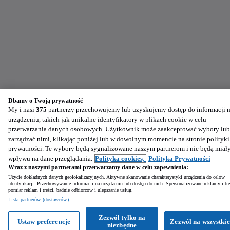
Dbamy o Twoją prywatność
My i nasi
375
partnerzy przechowujemy lub uzyskujemy dostęp do informacji 
urządzeniu, takich jak unikalne identyfikatory w plikach cookie w celu
przetwarzania danych osobowych. Użytkownik może zaakceptować wybory lub
zarządzać nimi, klikając poniżej lub w dowolnym momencie na stronie polityki
prywatności. Te wybory będą sygnalizowane naszym partnerom i nie będą miał
wpływu na dane przeglądania.
Polityka cookies,
Polityka Prywatności
Wraz z naszymi partnerami przetwarzamy dane w celu zapewnienia:
Użycie dokładnych danych geolokalizacyjnych. Aktywne skanowanie charakterystyki urządzenia do celów
identyfikacji. Przechowywanie informacji na urządzeniu lub dostęp do nich. Spersonalizowane reklamy i tre
pomiar reklam i treści, badnie odbiorców i ulepszanie usług.
Lista partnerów (dostawców)
Zezwól tylko na
Ustaw preferencje
Zezwól na wszystkie
niezbędne