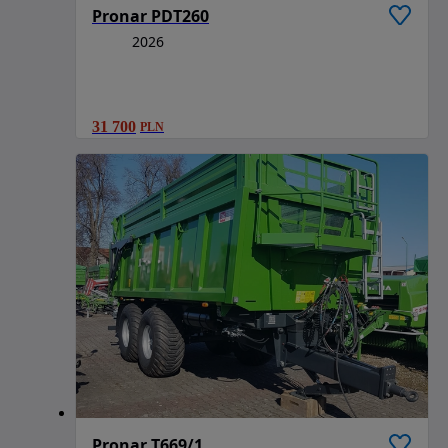
Pronar PDT260
2026
31 700
PLN
Pronar T669/1